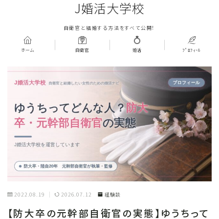
J婚活大学校
自衛官と結婚する方法をすべて公開！
ホーム
自衛官
婚活
ﾌﾟﾛﾌｨｰﾙ
2022.08.19
2026.07.12
経験談
【防大卒の元幹部自衛官の実態】ゆうちって