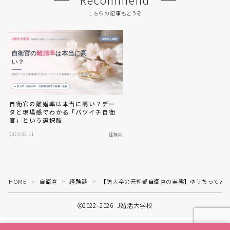
Recommend
こちらの記事もどうぞ
自衛官の離婚率は本当に高い？デー
タと現場感でわかる「バツイチ自衛
官」という選択肢
2023.03.11
経験談
HOME
自衛官
経験談
【防大卒の元幹部自衛官の実態】ゆうちってど
＞
＞
＞
2022–2026 J婚活大学校