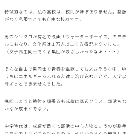
特徴的なのは、私の高校は、校則がほぼありません。制服
がなく私服でとても自由な校風です。
男のシンクロが有名で映画「ウォーターボーイズ」のモデ
ルにもなり、文化祭は１万人以上くる盛況ぶりでした。
（女子高生同士でくる集団がまぶしかったなぁ・・・）
そんな自由で男同士で青春を謳歌してもよさそうな中、ゆ
うちはエネルギーあふれる友達に溶け込むことが、入学以
降ずっとできませんでした。
挽回しようと勉強を頑張るも成績は底辺クラス、部活もな
かなか成果がでない。
中学時代は、成績が良くて部活の中心人物というのが勝手
に自分のよりどころだったのが、それがもろくも崩壊しま