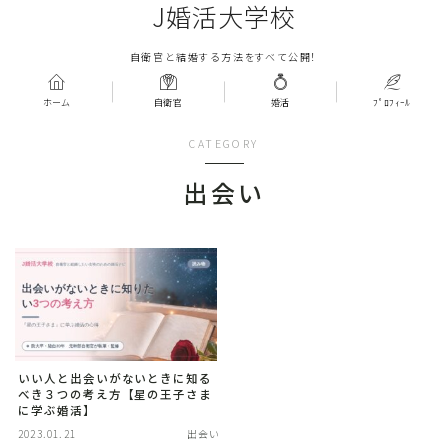
J婚活大学校
自衛官と結婚する方法をすべて公開！
ホーム
自衛官
婚活
ﾌﾟﾛﾌｨｰﾙ
CATEGORY
出会い
いい人と出会いがないときに知る
べき３つの考え方【星の王子さま
に学ぶ婚活】
2023.01.21
出会い