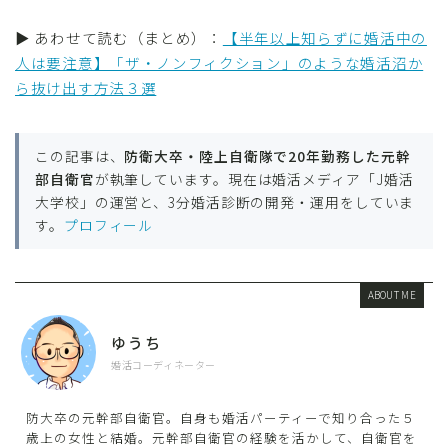
▶ あわせて読む（まとめ）：
【半年以上知らずに婚活中の
人は要注意】「ザ・ノンフィクション」のような婚活沼か
ら抜け出す方法３選
この記事は、
防衛大卒・陸上自衛隊で20年勤務した元幹
部自衛官
が執筆しています。現在は婚活メディア「J婚活
大学校」の運営と、3分婚活診断の開発・運用をしていま
す。
プロフィール
ABOUT ME
ゆうち
婚活コーディネーター
防大卒の元幹部自衛官。自身も婚活パーティーで知り合った５
歳上の女性と結婚。元幹部自衛官の経験を活かして、自衛官を