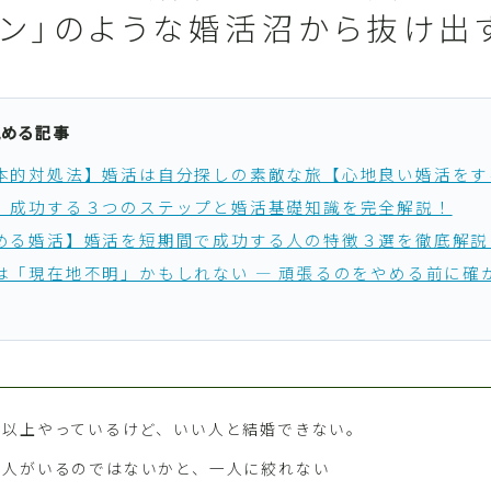
ョン」のような婚活沼から抜け出
読める記事
本的対処法】婚活は自分探しの素敵な旅【心地良い婚活をす
】成功する３つのステップと婚活基礎知識を完全解説！
める婚活】婚活を短期間で成功する人の特徴３選を徹底解説
は「現在地不明」かもしれない ― 頑張るのをやめる前に確
年以上やっているけど、いい人と結婚できない。
い人がいるのではないかと、一人に絞れない