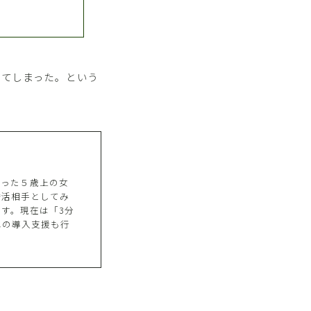
してしまった。という
合った５歳上の女
婚活相手としてみ
す。現在は「3分
への導入支援も行