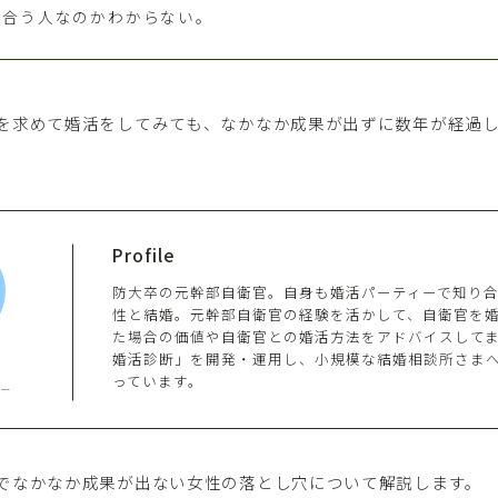
に合う人なのかわからない。
を求めて婚活をしてみても、なかなか成果が出ずに数年が経過
Profile
防大卒の元幹部自衛官。自身も婚活パーティーで知り
性と結婚。元幹部自衛官の経験を活かして、自衛官を
た場合の価値や自衛官との婚活方法をアドバイスしてま
婚活診断」を開発・運用し、小規模な結婚相談所さま
っています。
ー
でなかなか成果が出ない女性の落とし穴について解説します。