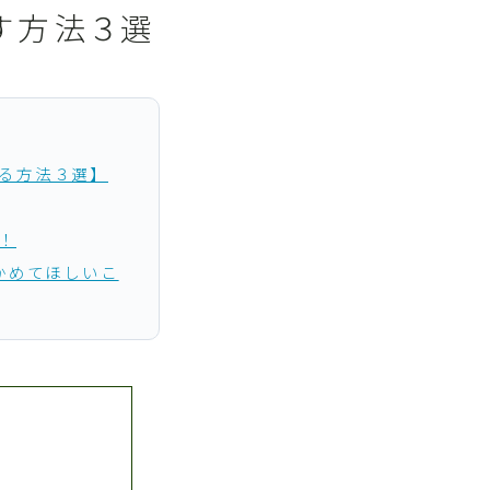
す方法３選
る方法３選】
！
かめてほしいこ